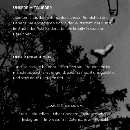
UNSERE MITGLIEDER
…kommen aus den unterschiedlichsten Bereichen des
Lebens. Sie engagieren sich in der Wirtschaft, der Kunst,
im Sport, der Politik oder arbeiten kreativ in sozialen
Bereichen.
UNSER ENGAGEMENT…
…und Deins wird belohnt. Es bereitet viel Freude und ist
manchmal auch anstrengend, aber: Es macht uns glücklich
und setzt neue Energien frei.
2025 © Cheezze e.V.
Start
Aktuelles
Über Cheezze
Mitgliedschaft
Instagram
Impressum
Datenschutz
Kontakt