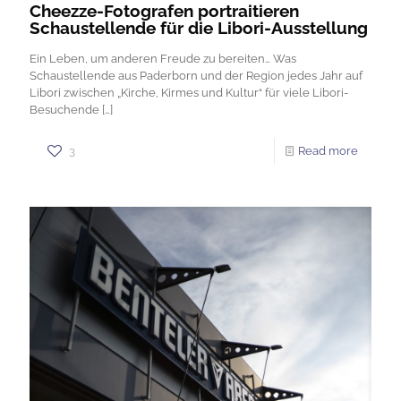
Cheezze-Fotografen portraitieren
Schaustellende für die Libori-Ausstellung
Ein Leben, um anderen Freude zu bereiten… Was
Schaustellende aus Paderborn und der Region jedes Jahr auf
Libori zwischen „Kirche, Kirmes und Kultur“ für viele Libori-
Besuchende
[…]
3
Read more