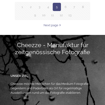
1
2
3
4
5
6
7
8
9
10
11
12
13
Next page
Cheezze - Manufaktur für
zeitgenössische Fotografie
UNSER ZIEL
Cheezze möchte Menschen für das Medium Fotografie
begeistern und Paderborn als Ort für regelmäßige
Ausstellungen rund um die Fotografie etablieren.