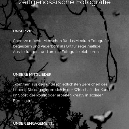
zeitgenössische Fotografie
UNSER ZIEL
Cheezze möchte Menschen für das Medium Fotografie
begeistern und Paderborn als Ort für regelmäßige
Ausstellungen rund um die Fotografie etablieren.
UNSERE MITGLIEDER
…kommen aus den unterschiedlichsten Bereichen des
Lebens. Sie engagieren sich in der Wirtschaft, der Kunst,
im Sport, der Politik oder arbeiten kreativ in sozialen
Bereichen.
UNSER ENGAGEMENT…