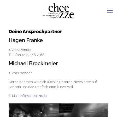
Deine Ansprechpartner
Hagen Franke
1. Vorsitzender
Telefon: 0173 518 7368
Michael Brockmeier
2. Vorsitzender
Gerne nehmen wir dich auch in unseren Newsletter auf.
Schreib uns dazu einfach eine kurze Mail.
E-Mail:
info@cheezze.de