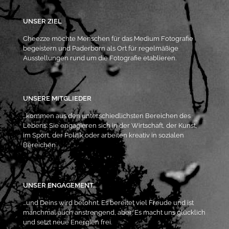
UNSER ZIEL
Cheezze möchte Menschen für das Medium Fotografie
begeistern und Paderborn als Ort für regelmäßige
Ausstellungen rund um die Fotografie etablieren.
UNSERE MITGLIEDER
…kommen aus den unterschiedlichsten Bereichen des
Lebens. Sie engagieren sich in der Wirtschaft, der Kunst,
im Sport, der Politik oder arbeiten kreativ in sozialen
Bereichen.
UNSER ENGAGEMENT…
…und Deins wird belohnt. Es bereitet viel Freude und ist
manchmal auch anstrengend, aber: Es macht uns glücklich
und setzt neue Energien frei.