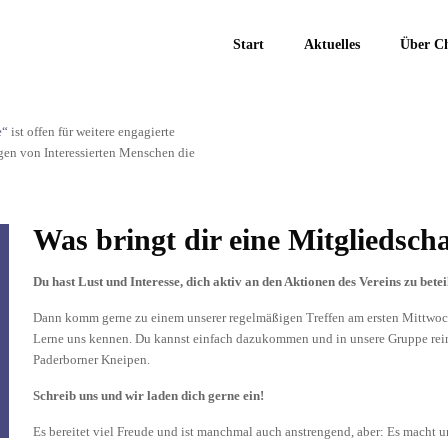
Start
Aktuelles
Über Ch
e“
ist offen für weitere engagierte
agen von Interessierten Menschen die
Was bringt dir eine Mitgliedscha
Du hast Lust und Interesse, dich aktiv an den Aktionen des Vereins zu bete
Dann komm gerne zu einem unserer regelmäßigen Treffen am ersten Mittwoch 
Lerne uns kennen. Du kannst einfach dazukommen und in unsere Gruppe reinsc
Paderborner Kneipen.
Schreib uns und wir laden dich gerne ein!
Es bereitet viel Freude und ist manchmal auch anstrengend, aber: Es macht un