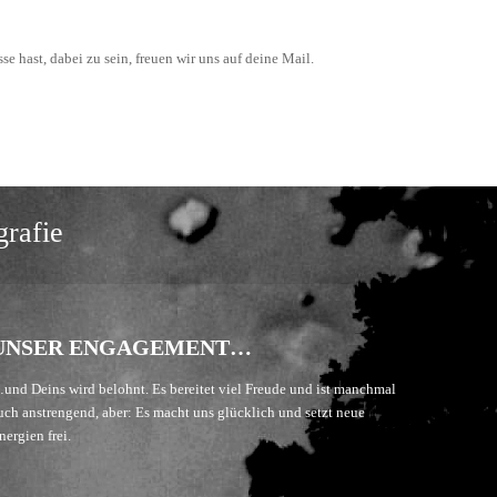
se hast, dabei zu sein, freuen wir uns auf deine Mail.
grafie
UNSER ENGAGEMENT…
und Deins wird belohnt. Es bereitet viel Freude und ist manchmal
uch anstrengend, aber: Es macht uns glücklich und setzt neue
nergien frei.