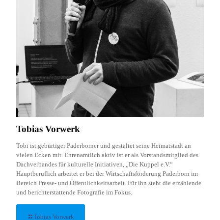
Tobias Vorwerk
Tobi ist gebürtiger Paderborner und gestaltet seine Heimatstadt an
vielen Ecken mit. Ehrenamtlich aktiv ist er als Vorstandsmitglied des
Dachverbandes für kulturelle Initiativen, „Die Kuppel e.V.“
Hauptberuflich arbeitet er bei der Wirtschaftsförderung Paderborn im
Bereich Presse- und Öffentlichkeitsarbeit. Für ihn steht die erzählende
und berichterstattende Fotografie im Fokus.
Tobias Vorwerk