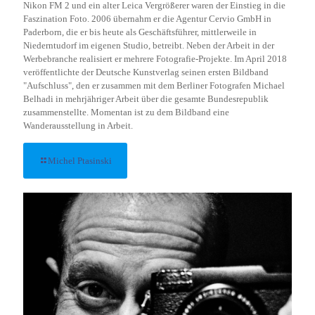
Nikon FM 2 und ein alter Leica Vergrößerer waren der Einstieg in die
Faszination Foto. 2006 übernahm er die Agentur Cervio GmbH in
Paderborn, die er bis heute als Geschäftsführer, mittlerweile in
Niederntudorf im eigenen Studio, betreibt. Neben der Arbeit in der
Werbebranche realisiert er mehrere Fotografie-Projekte. Im April 2018
veröffentlichte der Deutsche Kunstverlag seinen ersten Bildband
"Aufschluss", den er zusammen mit dem Berliner Fotografen Michael
Belhadi in mehrjähriger Arbeit über die gesamte Bundesrepublik
zusammenstellte. Momentan ist zu dem Bildband eine
Wanderausstellung in Arbeit.
Michel Ptasinski