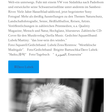
Welt-ein unterwegs. Fuhr mit einem VW von Südafrika nach Paderborn
und entwickelte seine Schwarzweissfilme unter anderem im Sambesi-
River. Viele Jahre Hasselblad-addicted, jetzt begeisterter Sony
Fotograf. Mehr als dreißig Ausstellungen zu den Themen Naturschutz,
Landschaftsfotografie, Senne, Heißluftballon, Reisen, Artists.
Veröffentlichungen in zahlreichen Printmedien, u.a. Qualitiy
Magazine, Mensch und Natur, Hochglanz, bluesnews. Zahlreiche CD-
Cover für den Musikverlag Ozella Music. Gedichte/Aquarellband:
Lubek/Martiny: "das lose-sein des windes."
Foto/Aquarell/Gedichtband: Lubek/Zens/Rentrow: "Westfälische
Madrigale". Foto/Gedichtband: Brigitte Bartuschka/Dave Lubek:
"Haiku,俳句" Foto/Tagebuch: " الصويرة, Essaouira"
Dave Lubek