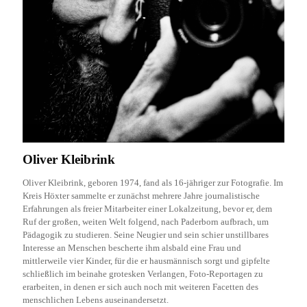
Oliver Kleibrink
Oliver Kleibrink, geboren 1974, fand als 16-jähriger zur Fotografie. Im
Kreis Höxter sammelte er zunächst mehrere Jahre journalistische
Erfahrungen als freier Mitarbeiter einer Lokalzeitung, bevor er, dem
Ruf der großen, weiten Welt folgend, nach Paderborn aufbrach, um
Pädagogik zu studieren. Seine Neugier und sein schier unstillbares
Interesse an Menschen bescherte ihm alsbald eine Frau und
mittlerweile vier Kinder, für die er hausmännisch sorgt und gipfelte
schließlich im beinahe grotesken Verlangen, Foto-Reportagen zu
erarbeiten, in denen er sich auch noch mit weiteren Facetten des
menschlichen Lebens auseinandersetzt.