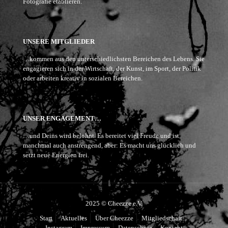
Fotografie etablieren.
UNSERE MITGLIEDER
…kommen aus den unterschiedlichsten Bereichen des Lebens. Sie
engagieren sich in der Wirtschaft, der Kunst, im Sport, der Politik
oder arbeiten kreativ in sozialen Bereichen.
UNSER ENGAGEMENT…
…und Deins wird belohnt. Es bereitet viel Freude und ist
manchmal auch anstrengend, aber: Es macht uns glücklich und
setzt neue Energien frei.
2025 © Cheezze e.V.
Start
Aktuelles
Über Cheezze
Mitgliedschaft
Instagram
Impressum
Datenschutz
Kontakt