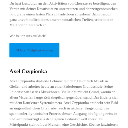
Du hast Lust, dich an den Aktivitäten von Cheezze zu beteiligen, den
Verein mit deiner Kreativität zu unterstützen und der zeitgenössischen
Fotografie einen festen Platz in Paderborn zu geben? Dann besuch
ganz unverbindlich eines unserer monatlichen Treffen, schreib eine
Mail oder ruf einfach an.
Wir freuen uns auf dich!
Jetzt Mitglied werden
Axel Czypionka
Axel Czypionka studierte Lehramt mit dem Hauptfach Musik in
Gießen und arbeitet heute an einer Paderborner Grundschule. Seine
Leidenschaft ist das Musikhören. Vielleicht mit ein Grund, warum er
allem Visuellen lange Zeit skeptisch gegenüber stand. Das änderte sich
mit dem Kauf einer Systemkamera. Axel Czypionka entdeckt sein Bild
an ungewöhnlichen Orten, aber auch in nächster Umgebung. Ein
spannender, dynamischer Prozess, dessen Ausgang häufig ungewiss ist
und sich bevorzugt aus der eigenen Gedankenwelt speist. Im
Mittelpunkt steht oft der Mensch, eine Geschichte. Ebenso faszinieren